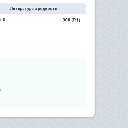
Литература и редкость
н #
308 (R1)
B