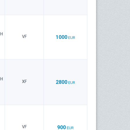
bH
1000
VF
EUR
bH
2800
XF
EUR
900
VF
EUR