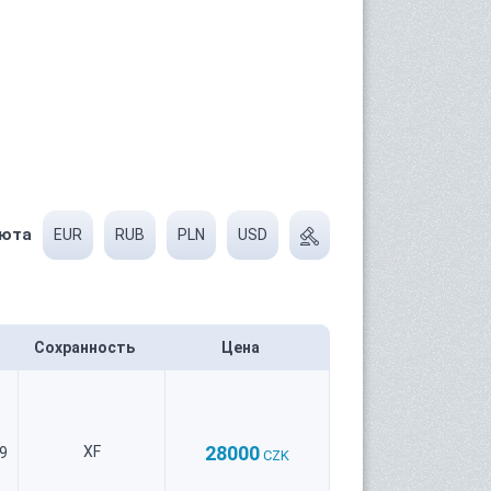
юта
EUR
RUB
PLN
USD
Сохранность
Цена
28000
XF
9
CZK