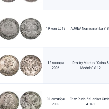
19 мая 2018
AUREA Numismatika # 8
12 января
Dmitry Markov "Coins &
2006
Medals" # 12
01 октября
Fritz Rudolf Kuenker Gm
2009
# 161