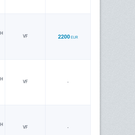
bH
2200
VF
EUR
bH
VF
-
bH
VF
-