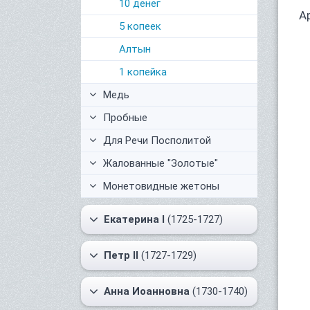
10 денег
А
5 копеек
Алтын
1 копейка
Медь
Пробные
Для Речи Посполитой
Жалованные "Золотые"
Монетовидные жетоны
Екатерина I
(1725-1727)
Петр II
(1727-1729)
Анна Иоанновна
(1730-1740)