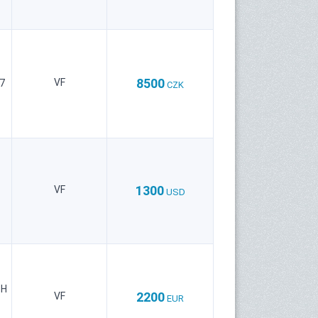
8500
VF
7
CZK
1300
VF
USD
bH
2200
VF
EUR