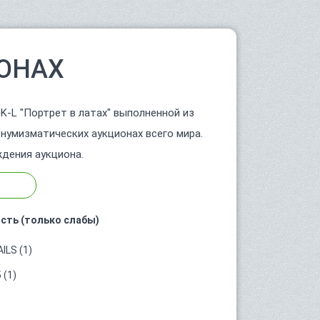
ОНАХ
K-L "Портрет в латах" выполненной из
 нумизматических аукционах всего мира.
дения аукциона.
сть (только слабы)
ILS (1)
 (1)