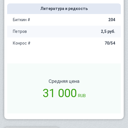
Литература и редкость
Биткин #
204
Петров
2,5 руб.
Конрос #
70/54
Средняя цена
31 000
RUB