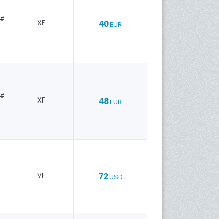
 #
40
XF
EUR
 #
48
XF
EUR
72
VF
USD