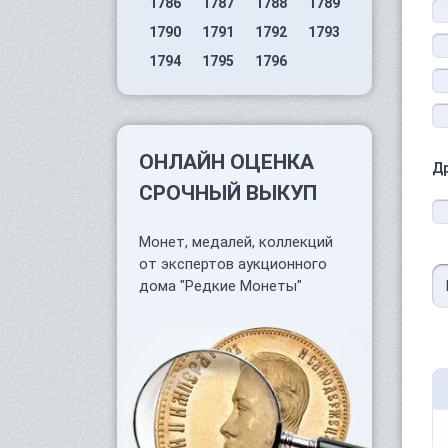
1786
1787
1788
1789
1790
1791
1792
1793
1794
1795
1796
ОНЛАЙН ОЦЕНКА
Д
СРОЧНЫЙ ВЫКУП
Монет, медалей, коллекций
от экспертов аукционного
дома "Редкие Монеты"