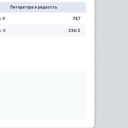
Литература и редкость
н #
747
с #
236/2