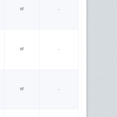
VF
-
VF
-
VF
-