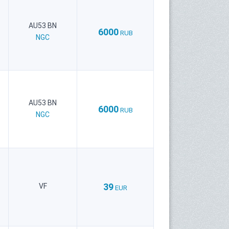
AU53 BN
6000
RUB
NGC
AU53 BN
6000
RUB
NGC
39
VF
EUR