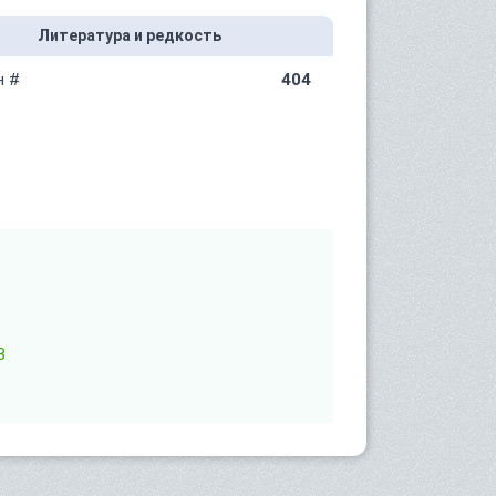
Литература и редкость
н #
404
B