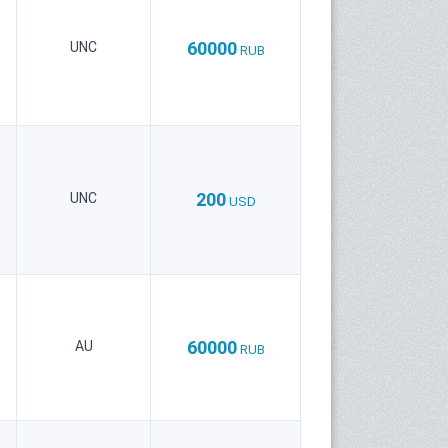
60000
UNC
RUB
200
UNC
USD
60000
AU
RUB