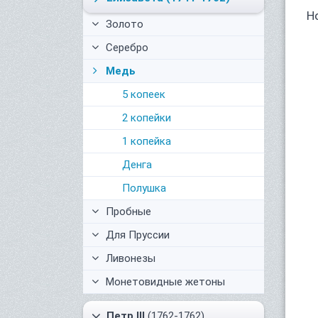
Н
Золото
Серебро
Медь
5 копеек
2 копейки
1 копейка
Денга
Полушка
Пробные
Для Пруссии
Ливонезы
Монетовидные жетоны
Петр III
(1762-1762)