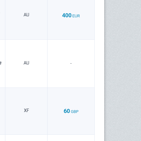
n
400
AU
EUR
AU
#
-
60
XF
GBP