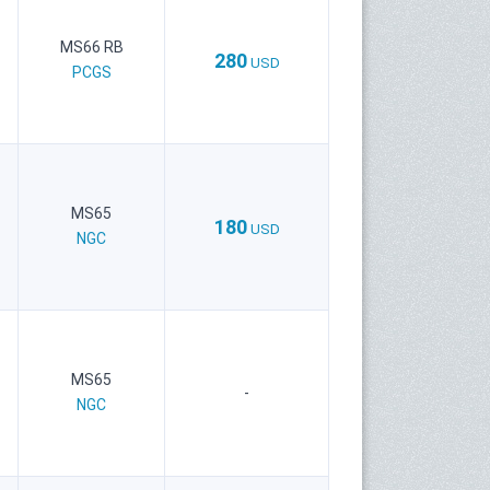
MS66 RB
280
USD
PCGS
MS65
180
USD
NGC
MS65
-
NGC