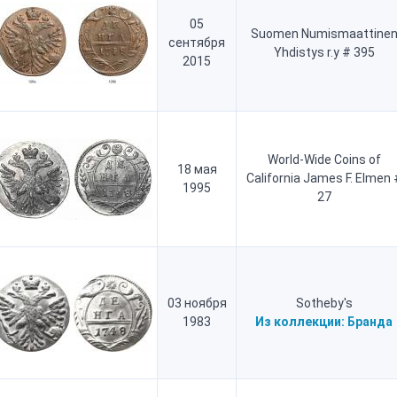
05
Suomen Numismaattine
сентября
Yhdistys r.y # 395
2015
World-Wide Coins of
18 мая
California James F. Elmen 
1995
27
03 ноября
Sotheby's
1983
Из коллекции:
Бранда