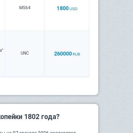
1800
MS64
USD
я"
260000
UNC
RUB
опейки 1802 года?