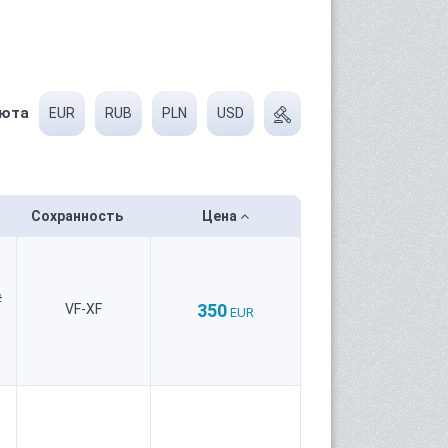
юта
EUR
RUB
PLN
USD
Сохранность
Цена
#
350
VF-XF
EUR