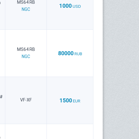
MS64 RB
а
1000
USD
NGC
MS64 RB
80000
RUB
NGC
 #
1500
VF-XF
EUR
е