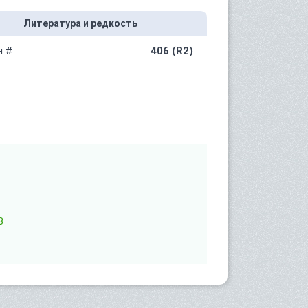
Литература и редкость
н #
406 (R2)
B