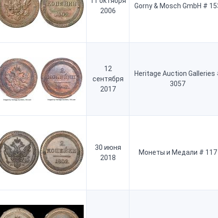
11 октября
Gorny & Mosch GmbH # 15
2006
12
Heritage Auction Galleries
сентября
3057
2017
30 июня
Монеты и Медали # 117
2018