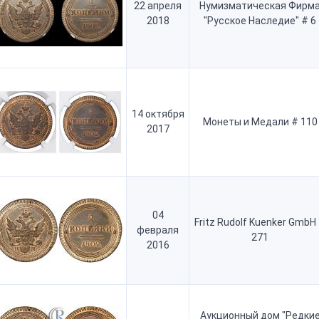
22 апреля
Нумизматическая Фирм
2018
"Русское Наследие" # 6
14 октября
Монеты и Медали # 110
2017
04
Fritz Rudolf Kuenker GmbH
февраля
271
2016
Аукционный дом "Редки