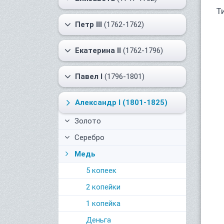
Т
Петр III
(1762-1762)
Екатерина II
(1762-1796)
Павел I
(1796-1801)
Александр I
(1801-1825)
Золото
Серебро
Медь
5 копеек
2 копейки
1 копейка
Деньга