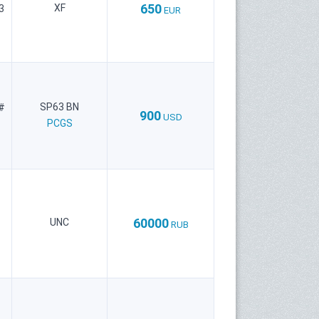
650
XF
3
EUR
SP63 BN
 #
900
USD
PCGS
60000
UNC
RUB