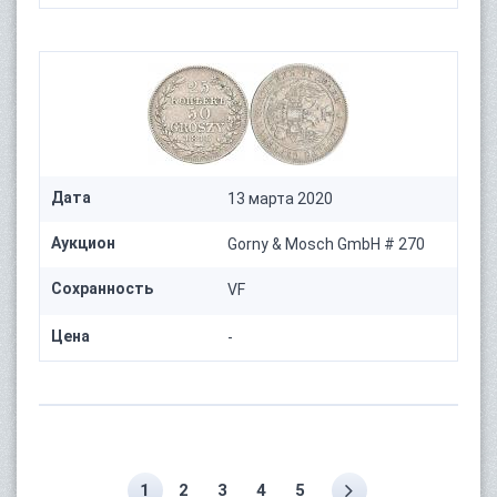
Дата
13 марта 2020
Аукцион
Gorny & Mosch GmbH # 270
Сохранность
VF
Цена
-
1
2
3
4
5