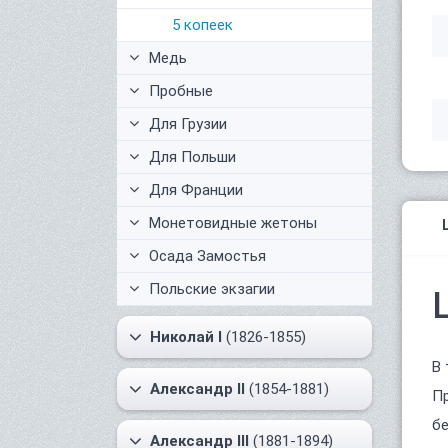
5 копеек
Медь
Пробные
Для Грузии
Для Польши
Для Франции
Монетовидные жетоны
Осада Замостья
Польские экзагии
Николай I
(1826-1855)
В 
Александр II
(1854-1881)
Пр
бе
Александр III
(1881-1894)