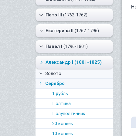
Н
Петр III
(1762-1762)
Екатерина II
(1762-1796)
Павел I
(1796-1801)
Александр I
(1801-1825)
Золото
Серебро
1 рубль
Полтина
Полуполтинник
20 копеек
10 копеек