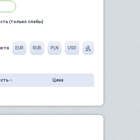
сть (только слабы)
юта
EUR
RUB
PLN
USD
ость
Цена