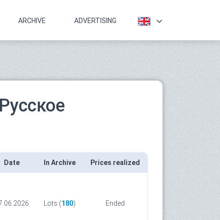
ARCHIVE
ADVERTISING
Русское
Date
In Archive
Prices realized
7.06.2026
Lots (
180
)
Ended