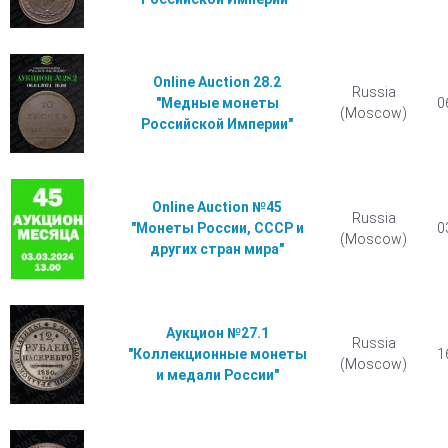
Online Auction 28.2
Russia
"Медные монеты
0
(Moscow)
Российской Империи"
Online Auction №45
Russia
"Монеты России, СССР и
0
(Moscow)
других стран мира"
Аукцион №27.1
Russia
"Коллекционные монеты
1
(Moscow)
и медали России"