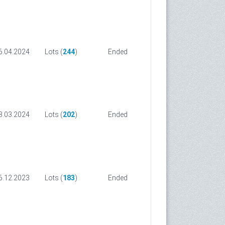
6.04.2024
Lots (
244
)
Ended
3.03.2024
Lots (
202
)
Ended
6.12.2023
Lots (
183
)
Ended