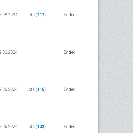
5.08.2024
Lots (
217
)
Ended
2.06.2024
Ended
2.06.2024
Lots (
118
)
Ended
2.06.2024
Lots (
102
)
Ended