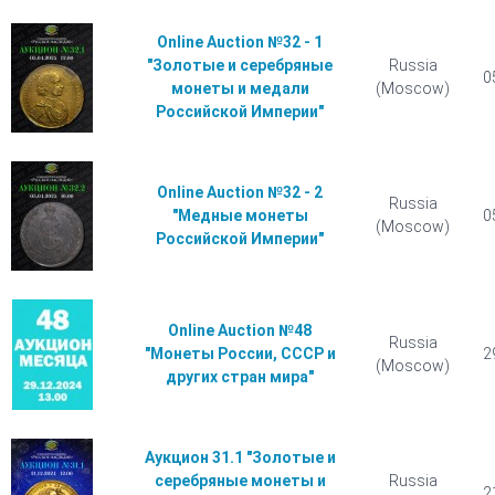
Online Auction №32 - 1
"Золотые и серебряные
Russia
0
монеты и медали
(Moscow)
Российской Империи"
Online Auction №32 - 2
Russia
"Медные монеты
0
(Moscow)
Российской Империи"
Online Auction №48
Russia
"Монеты России, СССР и
2
(Moscow)
других стран мира"
Аукцион 31.1 "Золотые и
серебряные монеты и
Russia
2