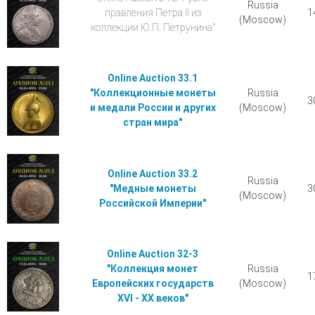
Russia
правления Петра II из
1
(Moscow)
коллекции Ю.П. Петрунина"
Online Auction 33.1
"Коллекционные монеты
Russia
3
и медали России и других
(Moscow)
стран мира"
Online Auction 33.2
Russia
"Медные монеты
3
(Moscow)
Российской Империи"
Online Auction 32-3
"Коллекция монет
Russia
1
Европейских государств
(Moscow)
ХVI - XX веков"