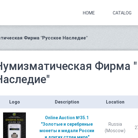
HOME
CATALOG
тическая Фирма "Русское Наследие"
Нумизматическая Фирма "
Наследие"
Logo
Description
Location
Online Auction №35.1
"Золотые и серебряные
Russia
2
монеты и медали России
(Moscow)
и других стран мира"