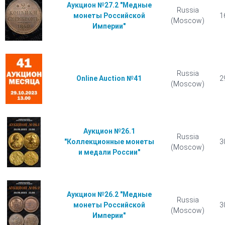
Аукцион №27.2 "Медные
Russia
монеты Российской
1
(Moscow)
Империи"
Russia
Online Auction №41
2
(Moscow)
Аукцион №26.1
Russia
"Коллекционные монеты
3
(Moscow)
и медали России"
Аукцион №26.2 "Медные
Russia
монеты Российской
3
(Moscow)
Империи"