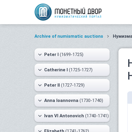
Archive of numismatic auctions
Нумизма
Peter I
(1699-1725)
Catherine I
(1725-1727)
Peter II
(1727-1729)
Anna Ioannovna
(1730-1740)
Ivan VI Antonovich
(1740-1741)
Elizabeth
(1741-1762)