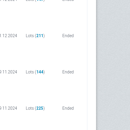
1.12.2024
Lots (
211
)
Ended
9.11.2024
Lots (
144
)
Ended
9.11.2024
Lots (
225
)
Ended