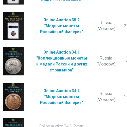
Online Auction 35.2
Russia
"Медные монеты
2
(Moscow)
Российской Империи"
Online Auction 34.1
"Коллекционные монеты
Russia
1
и медали России и других
(Moscow)
стран мира"
Online Auction 34.2
Russia
"Медные монеты
1
(Moscow)
Российской Империи"
Online Auction 34.3 "Рубли