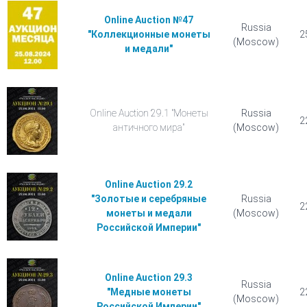
Online Auction №47
Russia
"Коллекционные монеты
2
(Moscow)
и медали"
Online Auction 29.1 "Монеты
Russia
2
античного мира"
(Moscow)
Online Auction 29.2
"Золотые и серебряные
Russia
2
монеты и медали
(Moscow)
Российской Империи"
Online Auction 29.3
Russia
"Медные монеты
2
(Moscow)
Российской Империи"