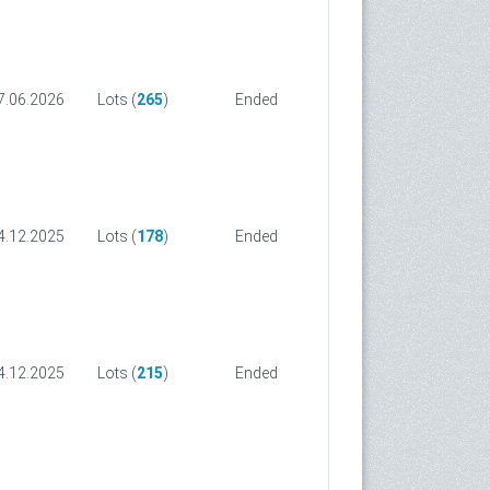
7.06.2026
Lots (
265
)
Ended
4.12.2025
Lots (
178
)
Ended
4.12.2025
Lots (
215
)
Ended