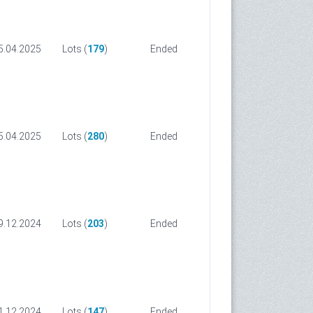
5.04.2025
Lots (
179
)
Ended
5.04.2025
Lots (
280
)
Ended
9.12.2024
Lots (
203
)
Ended
1.12.2024
Lots (
147
)
Ended