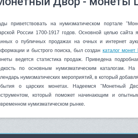
Монетный Двор - монеты 
ады приветствовать на нумизматическом портале "Мо
арской России 1700-1917 годов. Основной целью сайта 
анных о публичных продажах на очных и интернет аукц
нформации и быстрого поиска, был создан
каталог монет
онеты ведется статистика продаж. Приведена подробна
едкость по основным нумизматическим каталогам. На
алендарь нумизматических мероприятий, в который добавл
обытия о царских монетах.
Надеемся "Монетный Дв
нструментом, который поможет начинающим и опытным
овременном нумизматическом рынке.