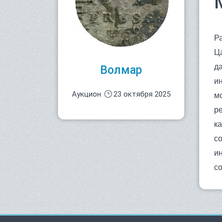
Р
Ц
д
Волмар
и
Аукцион
23 октября 2025
м
р
к
с
и
с