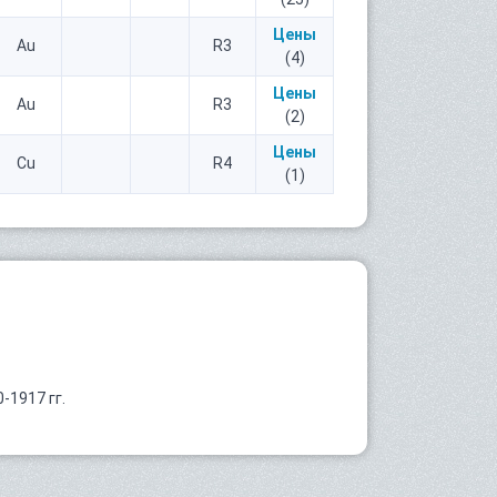
Цены
Au
R3
(4)
Цены
Au
R3
(2)
Цены
Cu
R4
(1)
-1917 гг.