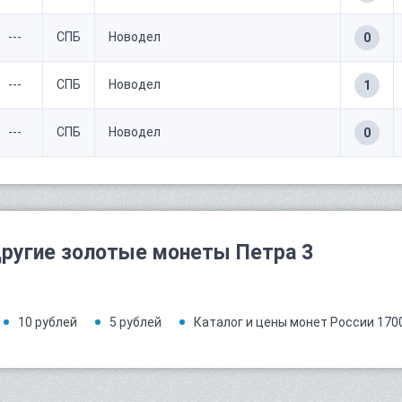
---
СПБ
Новодел
0
---
СПБ
Новодел
1
---
СПБ
Новодел
0
ругие золотые монеты Петра 3
10 рублей
5 рублей
Каталог и цены монет России 1700