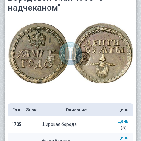
надчеканом"
Год
Знак
Описание
Цены
Цены
1705
Широкая борода
(5)
Цены
---
Узкая борода