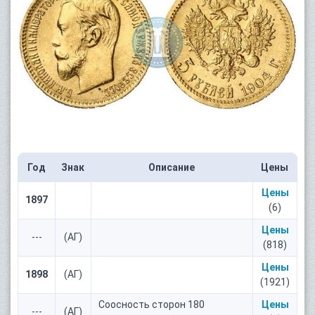
Год
Знак
Описание
Цены
Цены
1897
(6)
Цены
---
(АГ)
(818)
Цены
1898
(АГ)
(1921)
Соосность сторон 180
Цены
---
(АГ)