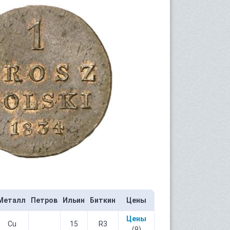
Металл
Петров
Ильин
Биткин
Цены
Цены
Cu
15
R3
(9)