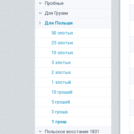
Пробные
Для Грузии
Для Польши
50 злотых
25 злотых
10 злотых
5 злотых
2 злотых
1 злотый
10 грошей
5 грошей
3 гроша
1 грош
Польское восстание 1831