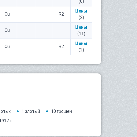
(0)
Цены
Cu
R2
(2)
Цены
Cu
(11)
Цены
Cu
R2
(2)
лотых
1 злотый
10 грошей
917 гг.