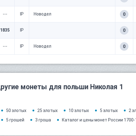
---
IP
Новодел
0
1835
IP
0
---
IP
Новодел
0
ругие монеты для польши Николая 1
50 злотых
25 злотых
10 злотых
5 злотых
2 з
5 грошей
3 гроша
Каталог и цены монет России 1700-1