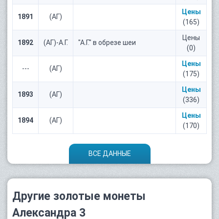
Цены
1891
(АГ)
(165)
Цены
1892
(АГ)-А.Г.
"А.Г." в обрезе шеи
(0)
Цены
---
(АГ)
(175)
Цены
1893
(АГ)
(336)
Цены
1894
(АГ)
(170)
ВСЕ ДАННЫЕ
Другие золотые монеты
Александра 3