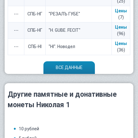
(25)
Цены
---
СПБ-НГ
"РЕЗАЛЪ ГУБЕ"
(7)
Цены
---
СПБ-НГ
"H. GUBE. FECIT"
(96)
Цены
---
СПБ-НI
"HI". Новодел
(36)
ВСЕ ДАННЫЕ
Другие памятные и донативные
монеты Николая 1
10 рублей