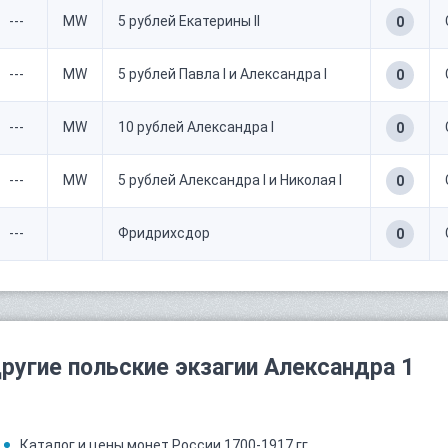
---
MW
5 рублей Екатерины II
0
---
MW
5 рублей Павла I и Александра I
0
---
MW
10 рублей Александра I
0
---
MW
5 рублей Александра I и Николая I
0
---
Фридрихсдор
0
ругие польские экзагии Александра 1
Каталог и цены монет России 1700-1917 гг.