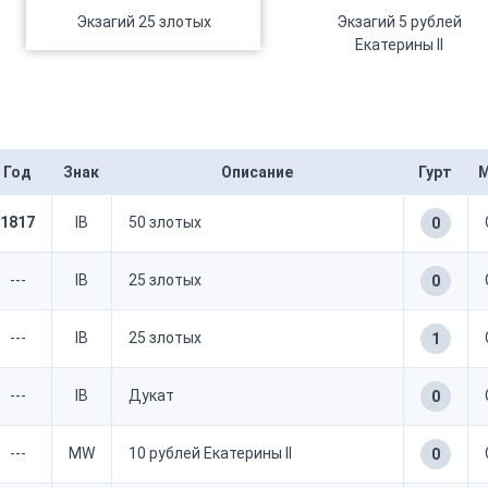
Экзагий 25 злотых
Экзагий 5 рублей
Екатерины II
Год
Знак
Описание
Гурт
М
1817
IB
50 злотых
0
---
IB
25 злотых
0
---
IB
25 злотых
1
---
IB
Дукат
0
---
MW
10 рублей Екатерины II
0