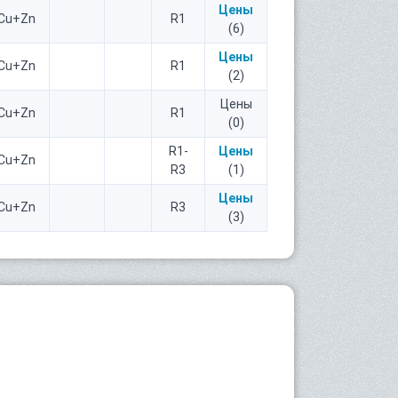
Цены
Cu+Zn
R1
(6)
Цены
Cu+Zn
R1
(2)
Цены
Cu+Zn
R1
(0)
R1-
Цены
Cu+Zn
R3
(1)
Цены
Cu+Zn
R3
(3)