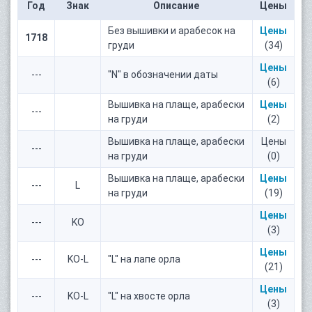
Год
Знак
Описание
Цены
Без вышивки и арабесок на
Цены
1718
груди
(34)
Цены
---
"N" в обозначении даты
(6)
Вышивка на плаще, арабески
Цены
---
на груди
(2)
Вышивка на плаще, арабески
Цены
---
на груди
(0)
Вышивка на плаще, арабески
Цены
---
L
на груди
(19)
Цены
---
KO
(3)
Цены
---
KO-L
"L" на лапе орла
(21)
Цены
---
KO-L
"L" на хвосте орла
(3)