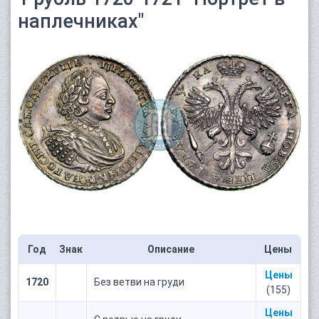
наплечниках"
Год
Знак
Описание
Цены
Цены
1720
Без ветви на груди
(155)
Цены