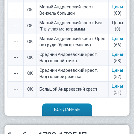
Малый Андреевский крест.
Цены
---
OK
Вензель большой
(80)
Малый Андреевский крест. Без
Цены
---
OK
"I" в углах монограммы
(0)
Малый Андреевский крест. Орел
Цены
---
OK
на груди (брак штемпеля)
(66)
Средний Андреевский крест.
Цены
---
OK
Над головой точка
(58)
Средний Андреевский крест.
Цены
---
OK
Над головой розетка
(52)
Цены
---
OK
Большой Андреевский крест
(51)
ВСЕ ДАННЫЕ