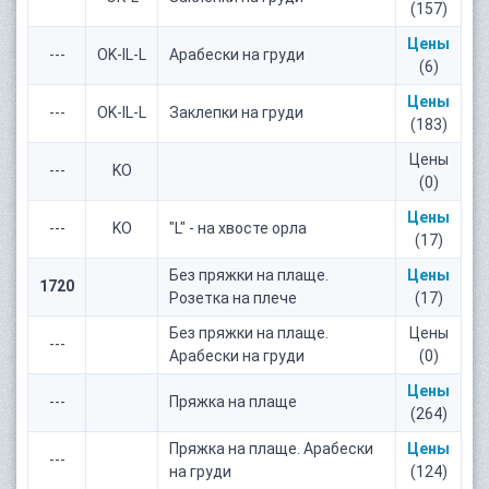
(157)
Цены
---
OK-IL-L
Арабески на груди
(6)
Цены
---
OK-IL-L
Заклепки на груди
(183)
Цены
---
KO
(0)
Цены
---
KO
"L" - на хвосте орла
(17)
Без пряжки на плаще.
Цены
1720
Розетка на плече
(17)
Без пряжки на плаще.
Цены
---
Арабески на груди
(0)
Цены
---
Пряжка на плаще
(264)
Пряжка на плаще. Арабески
Цены
---
на груди
(124)