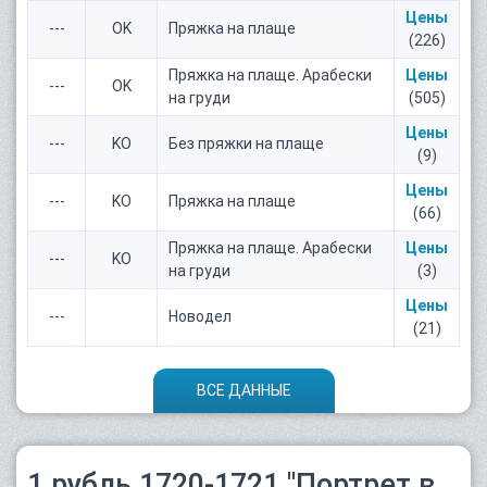
Цены
---
OK
Пряжка на плаще
(226)
Пряжка на плаще. Арабески
Цены
---
OK
на груди
(505)
Цены
---
KO
Без пряжки на плаще
(9)
Цены
---
KO
Пряжка на плаще
(66)
Пряжка на плаще. Арабески
Цены
---
KO
на груди
(3)
Цены
---
Новодел
(21)
ВСЕ ДАННЫЕ
1 рубль 1720-1721 "Портрет в