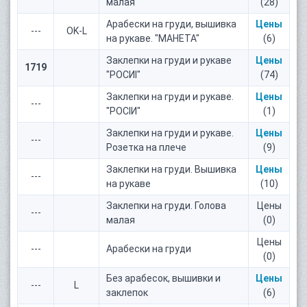
малая
(28)
Арабески на груди, вышивка
Цены
---
OK-L
на рукаве. "МАНЕТА"
(6)
Заклепки на груди и рукаве
Цены
1719
"РОСИI"
(74)
Заклепки на груди и рукаве.
Цены
---
"РОСIИ"
(1)
Заклепки на груди и рукаве.
Цены
---
Розетка на плече
(9)
Заклепки на груди. Вышивка
Цены
---
на рукаве
(10)
Заклепки на груди. Голова
Цены
---
малая
(0)
Цены
---
Арабески на груди
(0)
Без арабесок, вышивки и
Цены
---
L
заклепок
(6)