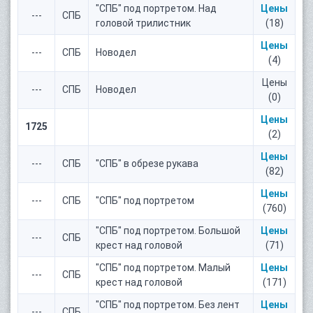
"СПБ" под портретом. Над
Цены
---
СПБ
головой трилистник
(18)
Цены
---
СПБ
Новодел
(4)
Цены
---
СПБ
Новодел
(0)
Цены
1725
(2)
Цены
---
СПБ
"СПБ" в обрезе рукава
(82)
Цены
---
СПБ
"СПБ" под портретом
(760)
"СПБ" под портретом. Большой
Цены
---
СПБ
крест над головой
(71)
"СПБ" под портретом. Малый
Цены
---
СПБ
крест над головой
(171)
"СПБ" под портретом. Без лент
Цены
---
СПБ