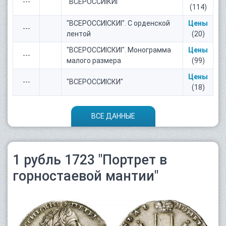
---
"ВСЕРОССИIКИI"
(114)
"ВСЕРОССИIСКИI". С орденской
Цены
---
лентой
(20)
"ВСЕРОССИIСКИI". Монограмма
Цены
---
малого размера
(99)
Цены
---
"ВСЕРОССИIСКИ"
(18)
ВСЕ ДАННЫЕ
1 рубль 1723 "Портрет в
горностаевой мантии"