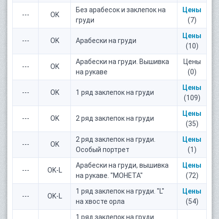
Без арабесок и заклепок на
Цены
---
OK
груди
(7)
Цены
---
OK
Арабески на груди
(10)
Арабески на груди. Вышивка
Цены
---
OK
на рукаве
(0)
Цены
---
OK
1 ряд заклепок на груди
(109)
Цены
---
OK
2 ряд заклепок на груди
(35)
2 ряд заклепок на груди.
Цены
---
OK
Особый портрет
(1)
Арабески на груди, вышивка
Цены
---
OK-L
на рукаве. "МОНЕТА"
(72)
1 ряд заклепок на груди. "L"
Цены
---
OK-L
на хвосте орла
(54)
1 ряд заклепок на груди.