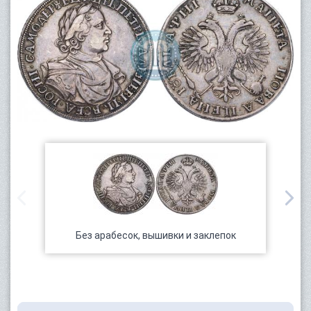
Без арабесок, вышивки и заклепок
Ар