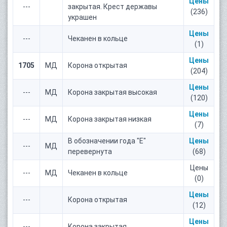
Цены
---
закрытая. Крест державы
(236)
украшен
Цены
---
Чеканен в кольце
(1)
Цены
1705
МД
Корона открытая
(204)
Цены
---
МД
Корона закрытая высокая
(120)
Цены
---
МД
Корона закрытая низкая
(7)
В обозначении года "E"
Цены
---
МД
перевернута
(68)
Цены
---
МД
Чеканен в кольце
(0)
Цены
---
Корона открытая
(12)
Цены
---
Корона закрытая