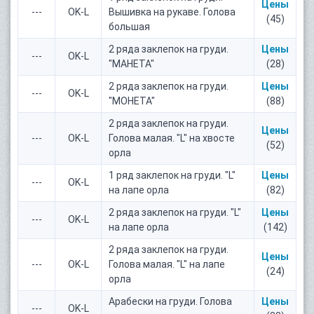
Цены
---
OK-L
Вышивка на рукаве. Голова
(45)
большая
2 ряда заклепок на груди.
Цены
---
OK-L
"МАНЕТА"
(28)
2 ряда заклепок на груди.
Цены
---
OK-L
"МОНЕТА"
(88)
2 ряда заклепок на груди.
Цены
---
OK-L
Голова малая. "L" на хвосте
(52)
орла
1 ряд заклепок на груди. "L"
Цены
---
OK-L
на лапе орла
(82)
2 ряда заклепок на груди. "L"
Цены
---
OK-L
на лапе орла
(142)
2 ряда заклепок на груди.
Цены
---
OK-L
Голова малая. "L" на лапе
(24)
орла
Арабески на груди. Голова
Цены
---
OK-L