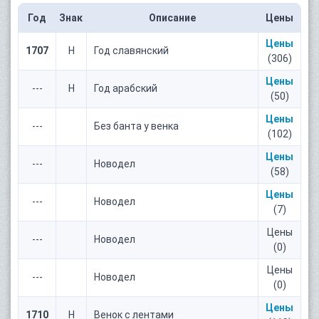
Год
Знак
Описание
Цены
Цены
1707
Н
Год славянский
(306)
Цены
---
Н
Год арабский
(50)
Цены
---
Без банта у венка
(102)
Цены
---
Новодел
(58)
Цены
---
Новодел
(7)
Цены
---
Новодел
(0)
Цены
---
Новодел
(0)
Цены
1710
Н
Венок с лентами