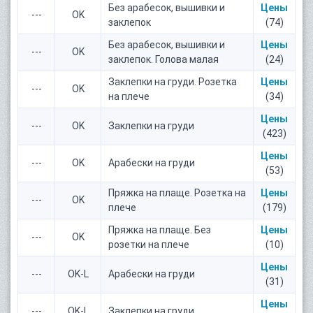
Без арабесок, вышивки и
Цены
---
OK
заклепок
(74)
Без арабесок, вышивки и
Цены
---
OK
заклепок. Голова малая
(24)
Заклепки на груди. Розетка
Цены
---
OK
на плече
(34)
Цены
---
OK
Заклепки на груди
(423)
Цены
---
OK
Арабески на груди
(53)
Пряжка на плаще. Розетка на
Цены
---
OK
плече
(179)
Пряжка на плаще. Без
Цены
---
OK
розетки на плече
(10)
Цены
---
OK-L
Арабески на груди
(31)
Цены
---
OK-L
Заклепки на груди