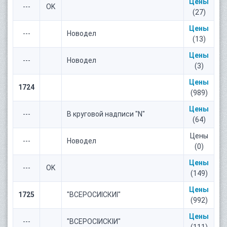
Цены
---
OK
(27)
Цены
---
Новодел
(13)
Цены
---
Новодел
(3)
Цены
1724
(989)
Цены
---
В круговой надписи "N"
(64)
Цены
---
Новодел
(0)
Цены
---
OK
(149)
Цены
1725
"ВСЕРОСИIСКИI"
(992)
Цены
---
"ВСЕРОСIИСКIИ"