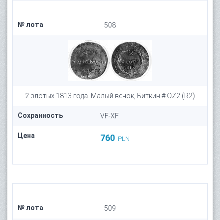
№ лота
508
2 злотых 1813 года. Малый венок, Биткин # OZ2 (R2)
Сохранность
VF-XF
Цена
760
PLN
№ лота
509