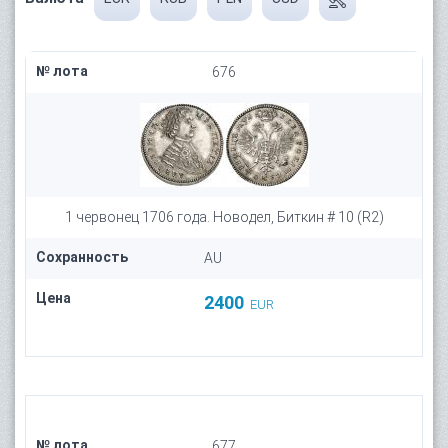
№ лота
676
1 червонец 1706 года. Новодел, Биткин # 10 (R2)
Сохранность
AU
Цена
2400
EUR
№ лота
677