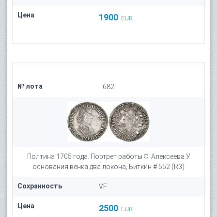
Цена
1900
EUR
№ лота
682
Полтина 1705 года. Портрет работы Ф. Алексеева У
основания венка два локона, Биткин # 552 (R3)
Сохранность
VF
Цена
2500
EUR