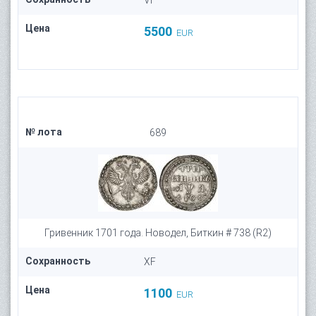
VF
Цена
5500
EUR
№ лота
689
Гривенник 1701 года. Новодел, Биткин # 738 (R2)
Сохранность
XF
Цена
1100
EUR