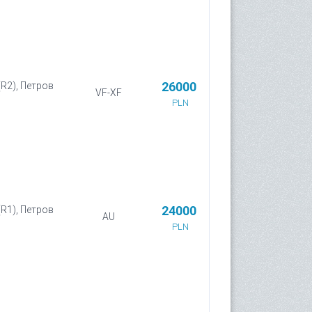
26000
(R2), Петров
VF-XF
PLN
24000
(R1), Петров
AU
PLN