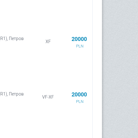
20000
(R1), Петров
XF
PLN
20000
(R1), Петров
VF-XF
PLN