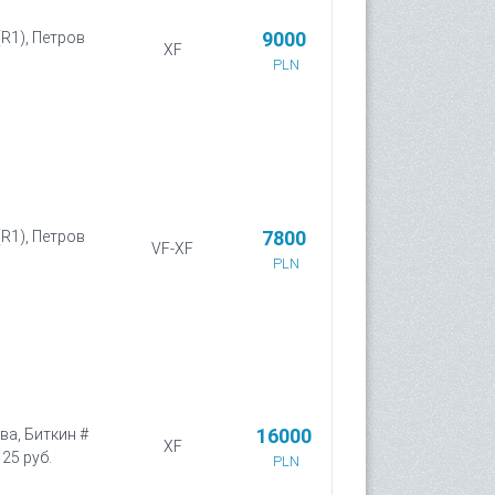
9000
(R1), Петров
XF
PLN
7800
(R1), Петров
VF-XF
PLN
16000
ва, Биткин #
XF
 25 руб.
PLN