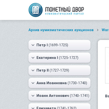
Архив нумизматических аукционов
War
Петр I
(1699-1725)
Екатерина I
(1725-1727)
Петр II
(1727-1729)
Анна Иоанновна
(1730-1740)
Иоанн Антонович
(1740-1741)
В
Елизавета
(1741-1762)