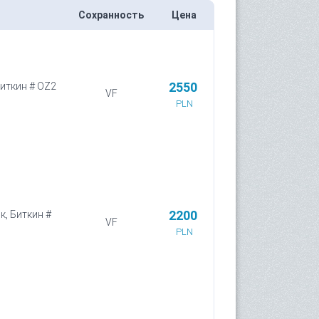
Сохранность
Цена
2550
Биткин # OZ2
VF
PLN
2200
к, Биткин #
VF
PLN