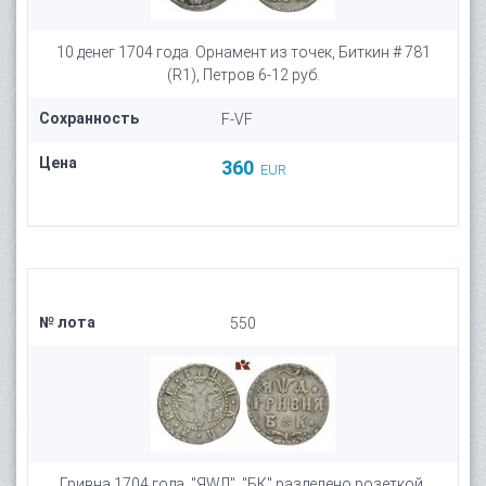
10 денег 1704 года. Орнамент из точек, Биткин # 781
(R1), Петров 6-12 руб.
Сохранность
F-VF
Цена
360
EUR
№ лота
550
Гривна 1704 года. "ЯWД". "БК" разделено розеткой,