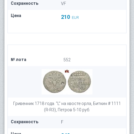
Сохранность
VF
Цена
210
EUR
№ лота
552
Гривенник 1718 года. "L" на хвосте орла, Биткин # 1111
(R-R3), Петров 5-10 руб.
Сохранность
F