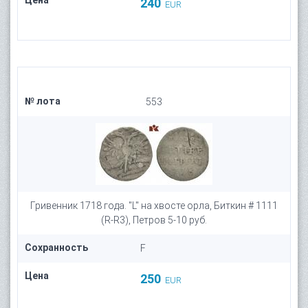
Цена
240
EUR
№ лота
553
Гривенник 1718 года. "L" на хвосте орла, Биткин # 1111
(R-R3), Петров 5-10 руб.
Сохранность
F
Цена
250
EUR