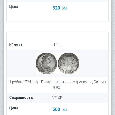
Цена
320
DM
№ лота
1659
1 рубль 1724 года. Портрет в античных доспехах , Биткин
# 921
Сохранность
VF-XF
Цена
500
DM