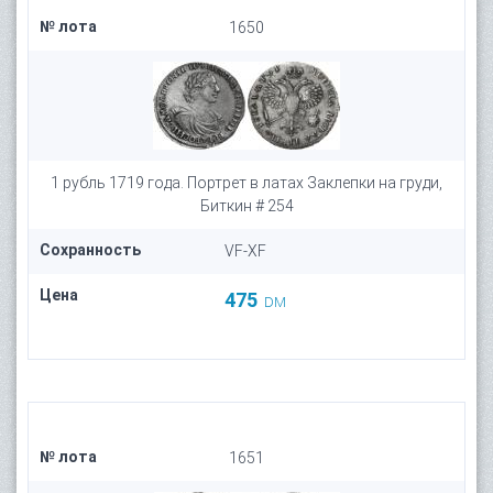
№ лота
1650
1 рубль 1719 года. Портрет в латах Заклепки на груди,
Биткин # 254
Сохранность
VF-XF
Цена
475
DM
№ лота
1651