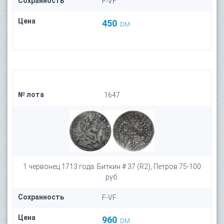
Сохранность
F-VF
Цена
450
DM
№ лота
1647
1 червонец 1713 года. Биткин # 37 (R2), Петров 75-100
руб.
Сохранность
F-VF
Цена
960
DM