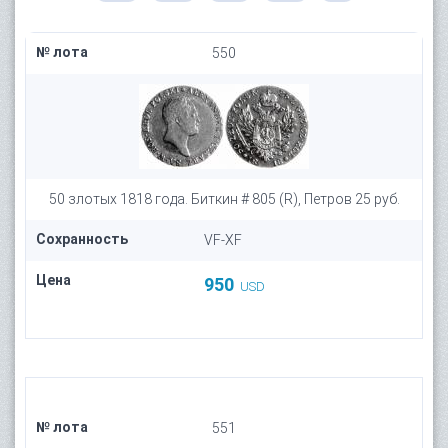
№ лота
550
50 злотых 1818 года. Биткин # 805 (R), Петров 25 руб.
Сохранность
VF-XF
Цена
950
USD
№ лота
551