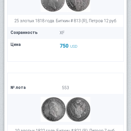
25 злотых 1818 года. Биткин # 813 (R), Петров 12 руб.
Сохранность
XF
Цена
750
USD
№ лота
553
10 злотых 1822 года. Биткин # 821 (R), Петров 7 руб.,