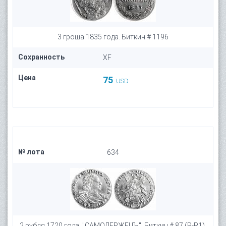
3 гроша 1835 года. Биткин # 1196
Сохранность
XF
Цена
75
USD
№ лота
634
2 рубля 1720 года. "САМОДЕРЖЕЦЪ", Биткин # 87 (R-R1),