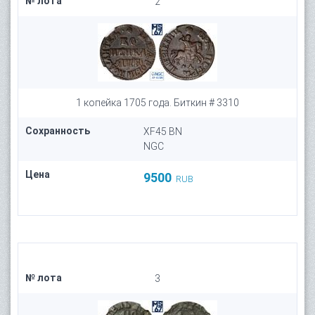
№ лота
2
1 копейка 1705 года. Биткин # 3310
Сохранность
XF45 BN
NGC
Цена
9500
RUB
№ лота
3