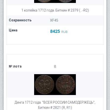
1 копейка 1712 года. Биткин # 2379 (...-R2)
Сохранность
XF45
Цена
8425
RUB
№ лота
8
Денга 1712 года. "ВСЕЯ РОССИИ САМОДЕРЖЕЦЬ",
Биткин # 2821 (R, R1)