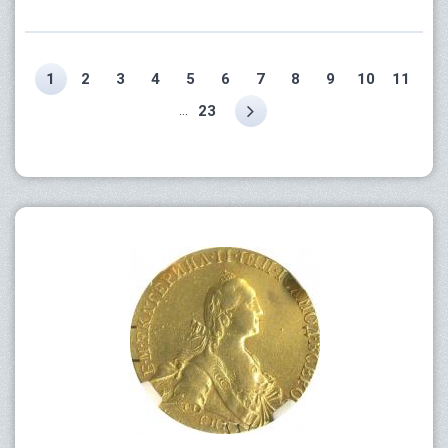
1
2
3
4
5
6
7
8
9
10
11
...
23