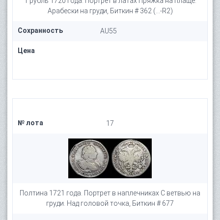
1 рубль 1720 года. Портрет в латах Пряжка на плаще.
Арабески на груди, Биткин # 362 (...-R2)
Сохранность
AU55
Цена
№ лота
17
Полтина 1721 года. Портрет в наплечниках С ветвью на
груди. Над головой точка, Биткин # 677