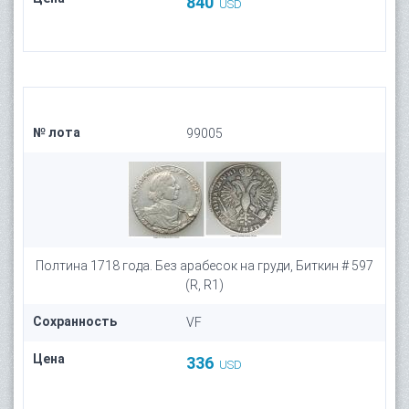
840
USD
№ лота
99005
Полтина 1718 года. Без арабесок на груди, Биткин # 597
(R, R1)
Сохранность
VF
Цена
336
USD