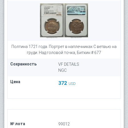
Полтина 1721 года. Портрет в наплечниках С ветвью на
груди. Над головой точка, Биткин # 677
Сохранность
VF DETAILS
NGC
Цена
372
USD
№ лота
99012