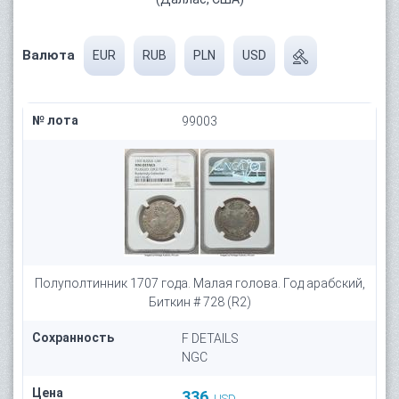
Валюта
EUR
RUB
PLN
USD
№ лота
99003
Полуполтинник 1707 года. Малая голова. Год арабский,
Биткин # 728 (R2)
Сохранность
F DETAILS
NGC
Цена
336
USD