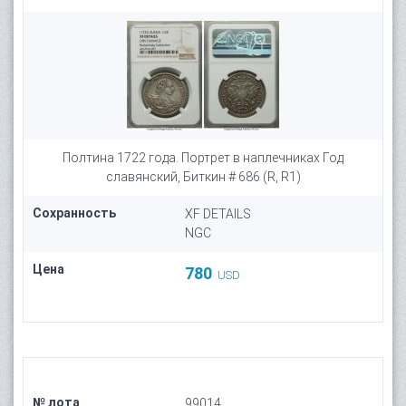
Полтина 1722 года. Портрет в наплечниках Год
славянский, Биткин # 686 (R, R1)
Сохранность
XF DETAILS
NGC
Цена
780
USD
№ лота
99014