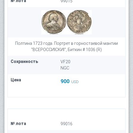
№ лота
99015
Полтина 1723 года. Портрет в горностаевой мантии
"ВСЕРОССИIСКИI", Биткин # 1036 (R)
Сохранность
VF20
NGC
Цена
900
USD
№ лота
99016