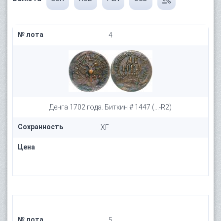
№ лота
4
Денга 1702 года. Биткин # 1447 (...-R2)
Сохранность
XF
Цена
№ лота
5