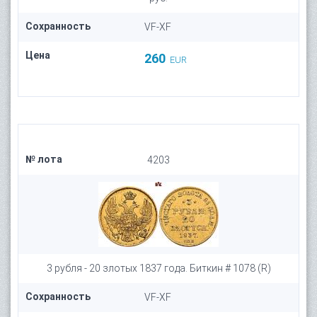
Сохранность
VF-XF
Цена
260
EUR
№ лота
4203
3 рубля - 20 злотых 1837 года. Биткин # 1078 (R)
Сохранность
VF-XF