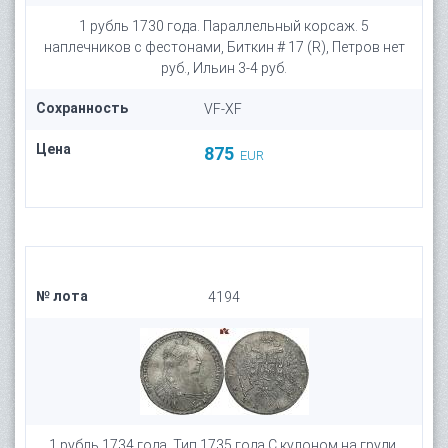
1 рубль 1730 года. Параллельный корсаж. 5
наплечников c фестонами, Биткин # 17 (R), Петров нет
руб., Ильин 3-4 руб.
Сохранность
VF-XF
Цена
875
EUR
№ лота
4194
1 рубль 1734 года. Тип 1735 года С кулоном на груди,