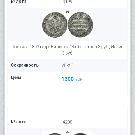
№ лота
4199
Полтина 1803 года. Биткин # 44 (R), Петров 3 руб., Ильин
3 руб.
Сохранность
VF-XF
Цена
1300
EUR
№ лота
4200