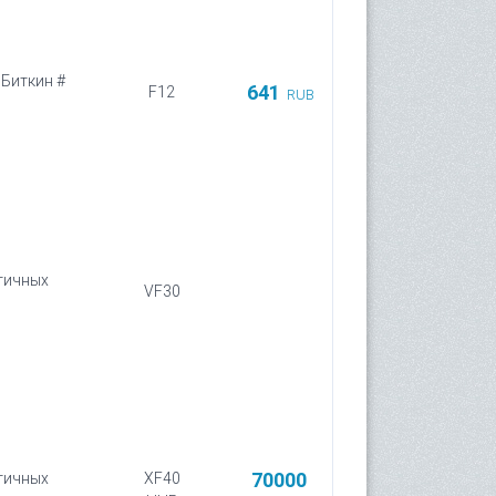
 Биткин #
641
F12
RUB
нтичных
VF30
70000
нтичных
XF40