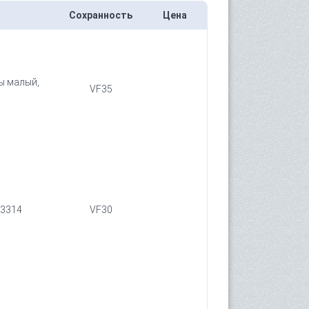
Сохранность
Цена
ы малый,
VF35
 3314
VF30