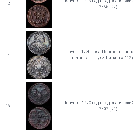
Полушка 1719 года. Год славянский
13
3655 (R2)
1 рубль 1720 года. Портрет в напл
14
ветвью на груди, Биткин # 412 
Полушка 1720 года. Год славянский
15
3692 (R1)