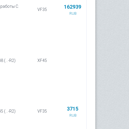
162939
 работы С.
VF35
)
RUB
 (...-R2)
XF45
3715
 (...-R2)
VF35
RUB