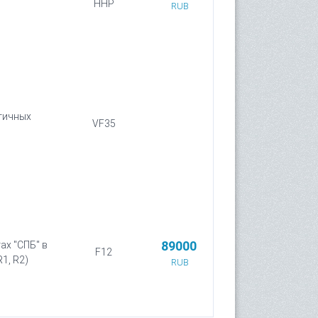
HHP
RUB
нтичных
VF35
89000
ах "СПБ" в
F12
1, R2)
RUB