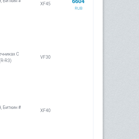
6604
, Биткин #
XF45
RUB
ечниках С
VF30
(R-R3)
, Биткин #
XF40