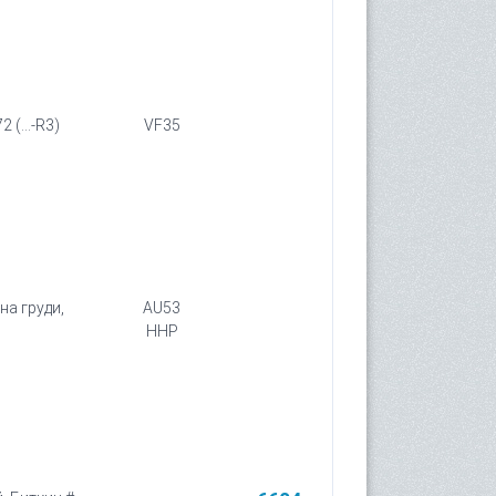
 (...-R3)
VF35
на груди,
AU53
HHP