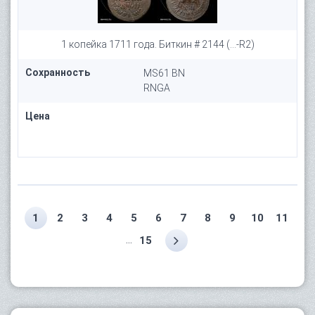
1 копейка 1711 года. Биткин # 2144 (...-R2)
Сохранность
MS61 BN
RNGA
Цена
1
2
3
4
5
6
7
8
9
10
11
...
15