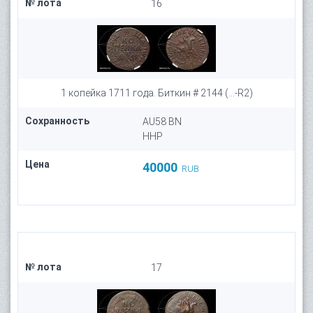
№ лота
16
1 копейка 1711 года. Биткин # 2144 (...-R2)
Сохранность
AU58 BN
HHP
Цена
40000
RUB
№ лота
17