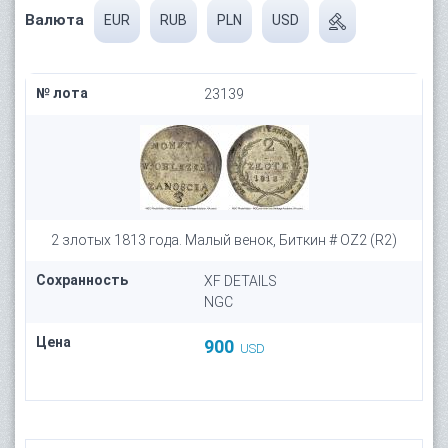
Валюта
EUR
RUB
PLN
USD
№ лота
23139
2 злотых 1813 года. Малый венок, Биткин # OZ2 (R2)
Сохранность
XF DETAILS
NGC
Цена
900
USD