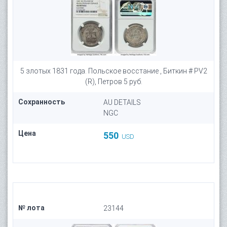
5 злотых 1831 года. Польское восстание , Биткин # PV2
(R), Петров 5 руб.
Сохранность
AU DETAILS
NGC
Цена
550
USD
№ лота
23144