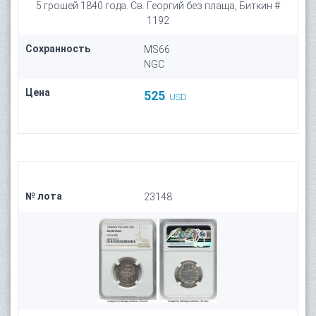
5 грошей 1840 года. Св. Георгий без плаща, Биткин #
1192
Сохранность
MS66
NGC
Цена
525
USD
№ лота
23148