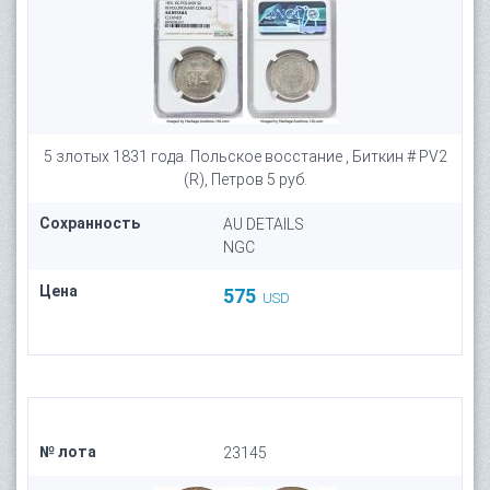
5 злотых 1831 года. Польское восстание , Биткин # PV2
(R), Петров 5 руб.
Сохранность
AU DETAILS
NGC
Цена
575
USD
№ лота
23145