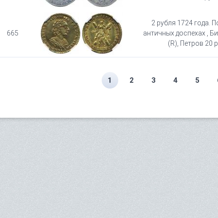
2 рубля 1724 года. П
665
античных доспехах , Би
(R), Петров 20 р
1
2
3
4
5