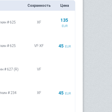
Сохранность
Цена
135
ткин # 625
XF
EUR
45
ткин # 625
VF-XF
EUR
ин # 627 (R)
VF
45
ткин # 234
XF
EUR