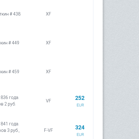
ткин # 438
XF
ткин # 449
XF
ткин # 459
XF
252
1836 года.
VF
в 2 руб.
EUR
1841 года.
324
ов 3 руб.,
F-VF
EUR