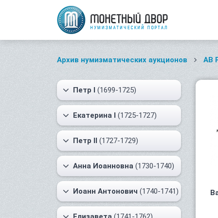
Архив нумизматических аукционов
AB 
Петр I
(1699-1725)
Екатерина I
(1725-1727)
Петр II
(1727-1729)
Анна Иоанновна
(1730-1740)
Иоанн Антонович
(1740-1741)
В
Елизавета
(1741-1762)