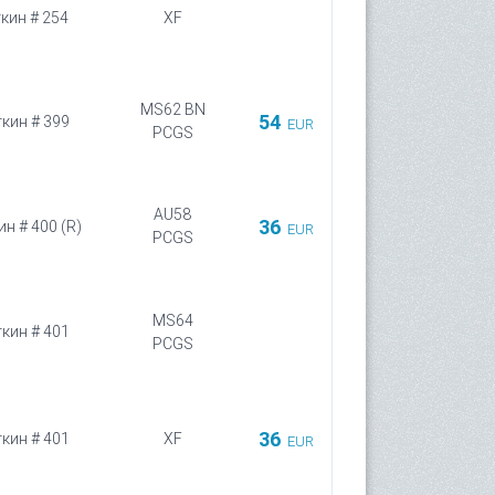
ткин # 254
XF
MS62 BN
54
ткин # 399
EUR
PCGS
AU58
36
ин # 400 (R)
EUR
PCGS
MS64
ткин # 401
PCGS
36
ткин # 401
XF
EUR