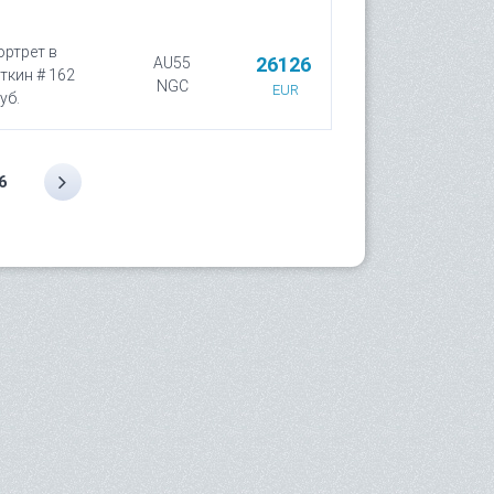
ортрет в
26126
AU55
ткин # 162
NGC
EUR
уб.
6