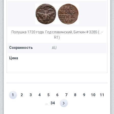
Полушка 1720 года. Год славянский, Биткин # 3285 (...-
R1)
Сохранность
AU
Цена
1
2
3
4
5
6
7
8
9
10
11
...
34