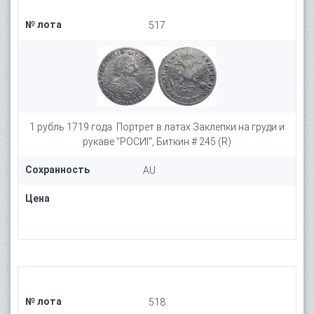
№ лота
517
1 рубль 1719 года. Портрет в латах Заклепки на груди и
рукаве "РОСИI", Биткин # 245 (R)
Сохранность
AU
Цена
№ лота
518