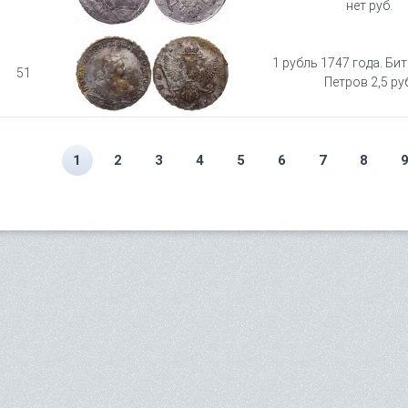
нет руб.
1 рубль 1747 года. Бит
51
Петров 2,5 руб
1
2
3
4
5
6
7
8