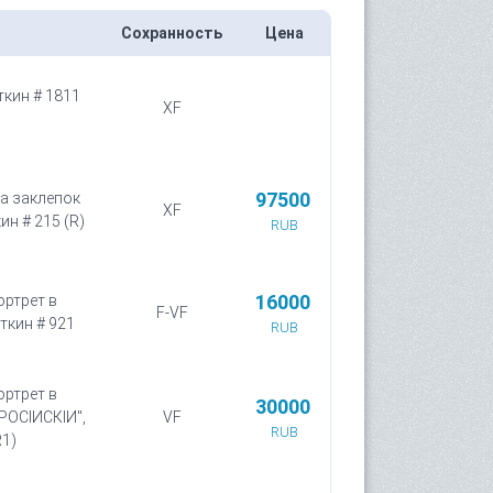
Сохранность
Цена
ткин # 1811
XF
97500
да заклепок
XF
ин # 215 (R)
RUB
16000
ортрет в
F-VF
ткин # 921
RUB
ортрет в
30000
РОСIИСКIИ",
VF
RUB
R1)