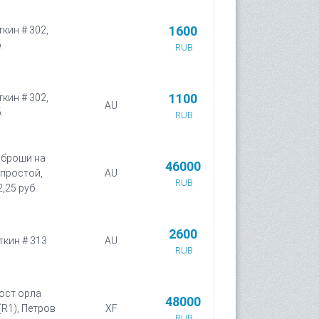
1600
кин # 302,
.
RUB
1100
кин # 302,
AU
.
RUB
з броши на
46000
 простой,
AU
RUB
,25 руб.
2600
ткин # 313
AU
RUB
вост орла
48000
(R1), Петров
XF
RUB