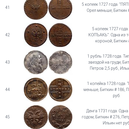
5 копеек 1727 года. "ПЯ
41
Орел меньше, Биткин #
5 копеек 1727 года
42
КОПЪAКЬ". Одна из т
короной, Биткин 
1 рубль 1728 года. Ти
43
звездой на груди, Бит
Петров 2,5 руб., Ильи
1 копейка 1728 года.
44
меньше, Биткин # 186, П
руб.
Денга 1731 года. Одна
45
годом, Биткин # 276, Петр
Ильин нет руб