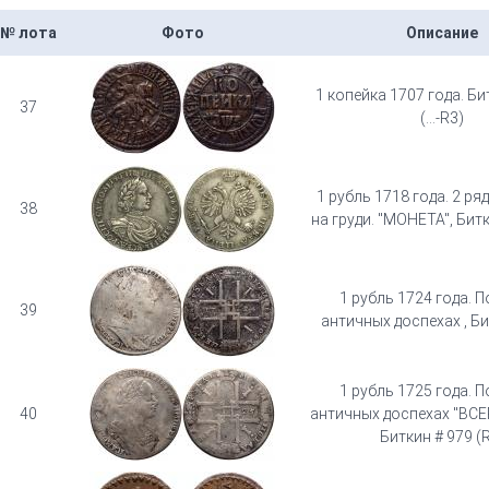
№ лота
Фото
Описание
1 копейка 1707 года. Би
37
(...-R3)
1 рубль 1718 года. 2 ря
38
на груди. "МОНЕТА", Битк
1 рубль 1724 года. П
39
античных доспехах , Би
1 рубль 1725 года. П
40
античных доспехах "ВСЕ
Биткин # 979 (