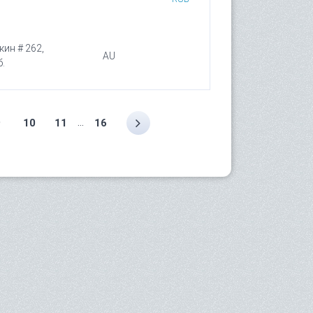
кин # 262,
AU
.
...
9
10
11
16