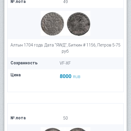
№ лота
49
Алтын 1704 года. Дата "ЯWД", Биткин # 1156, Петров 5-75
руб.
Сохранность
VF-XF
Цена
8000
RUB
№ лота
50