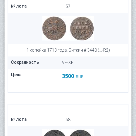
№ лота
57
1 копейка 1713 года. Биткин # 3448 (...-R2)
Сохранность
VF-XF
Цена
3500
RUB
№ лота
58