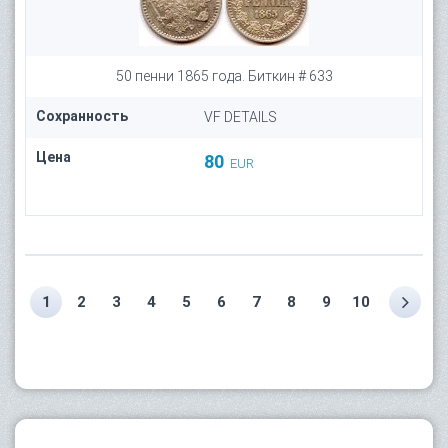
50 пенни 1865 года. Биткин # 633
Сохранность
VF DETAILS
Цена
80
EUR
1
2
3
4
5
6
7
8
9
10