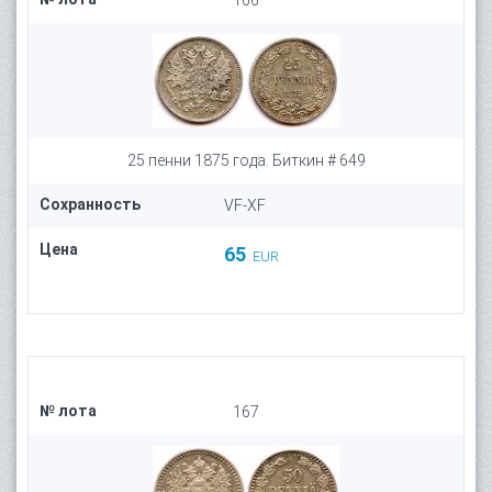
166
25 пенни 1875 года. Биткин # 649
Сохранность
VF-XF
Цена
65
EUR
№ лота
167