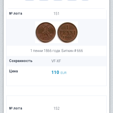
№ лота
151
1 пенни 1866 года. Биткин # 666
Сохранность
VF-XF
Цена
110
EUR
№ лота
152