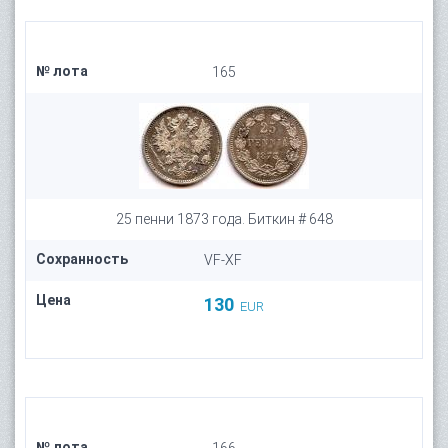
№ лота
165
25 пенни 1873 года. Биткин # 648
Сохранность
VF-XF
Цена
130
EUR
№ лота