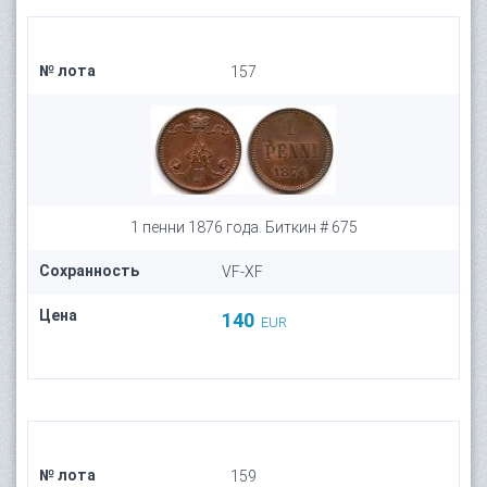
№ лота
157
1 пенни 1876 года. Биткин # 675
Сохранность
VF-XF
Цена
140
EUR
№ лота
159