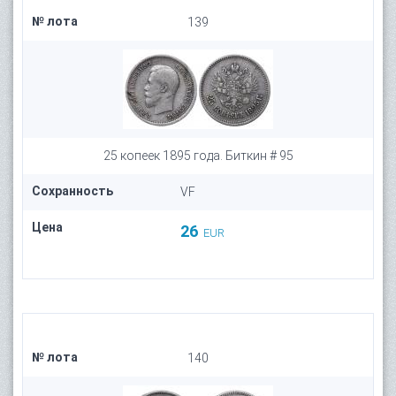
№ лота
139
25 копеек 1895 года. Биткин # 95
Сохранность
VF
Цена
26
EUR
№ лота
140