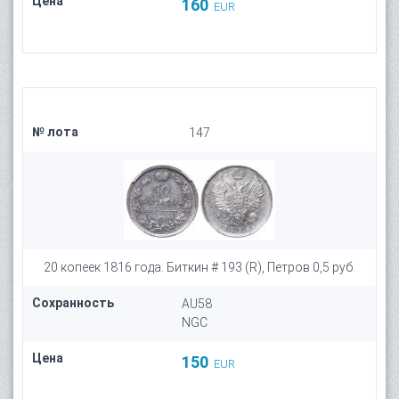
Цена
160
EUR
№ лота
147
20 копеек 1816 года. Биткин # 193 (R), Петров 0,5 руб.
Сохранность
AU58
NGC
Цена
150
EUR