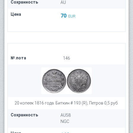
Сохранность
AU
Цена
70
EUR
№ лота
146
20 копеек 1816 года. Биткин # 193 (R), Петров 0,5 руб.
Сохранность
AU58
NGC