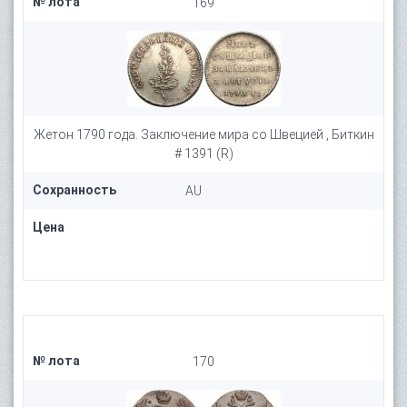
№ лота
169
Жетон 1790 года. Заключение мира со Швецией , Биткин
# 1391 (R)
Сохранность
AU
Цена
№ лота
170