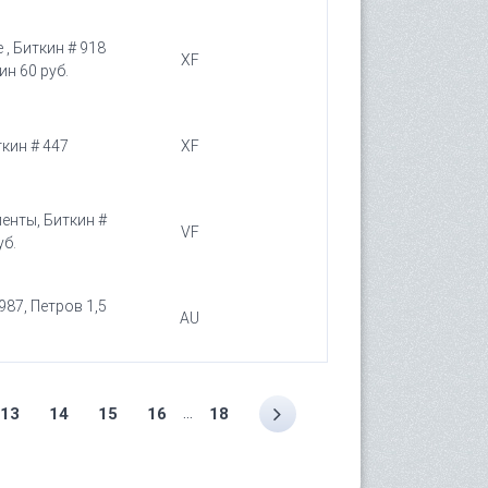
 , Биткин # 918
XF
ин 60 руб.
ткин # 447
XF
ленты, Биткин #
VF
уб.
987, Петров 1,5
AU
...
13
14
15
16
18