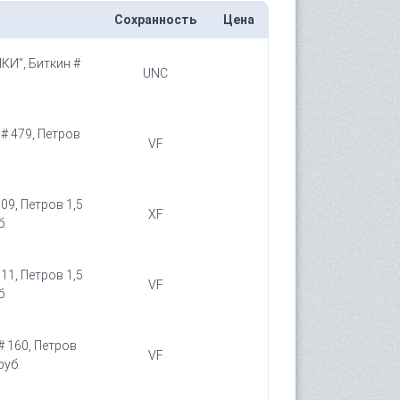
Сохранность
Цена
КИ", Биткин #
UNC
 # 479, Петров
VF
109, Петров 1,5
XF
б.
111, Петров 1,5
VF
б.
# 160, Петров
VF
руб.