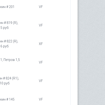
ткин # 201
VF
н # 819 (R),
VF
5 руб.
н # 822 (R),
XF
6 руб.
1, Петров 1,5
VF
н # 824 (R1),
VF
10 руб.
ткин # 145
VF