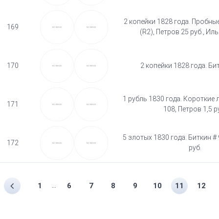
2 копейки 1828 года. Пробные
169
(R2), Петров 25 руб., Иль
170
2 копейки 1828 года. Би
1 рубль 1830 года. Короткие 
171
108, Петров 1,5 р
5 злотых 1830 года. Биткин # 
172
руб.
...
1
6
7
8
9
10
11
12