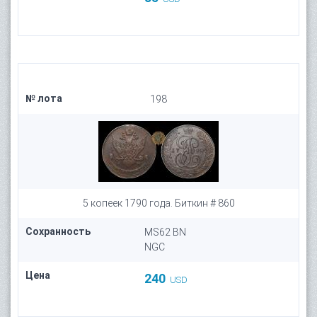
№ лота
198
5 копеек 1790 года. Биткин # 860
Сохранность
MS62 BN
NGC
Цена
240
USD