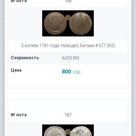
№ лота
186
5 копеек 1781 года. Новодел, Биткин # 577 (R2)
Сохранность
AU55 BN
Цена
800
USD
№ лота
187