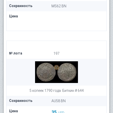
Сохранность
MS62 BN
Цена
№ лота
197
5 копеек 1790 года. Биткин # 644
Сохранность
AU58 BN
Цена
35
USD