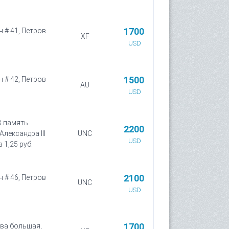
1700
н # 41, Петров
XF
USD
1500
н # 42, Петров
AU
USD
В память
2200
лександра III
UNC
USD
в 1,25 руб.
2100
н # 46, Петров
UNC
USD
1700
ова большая,