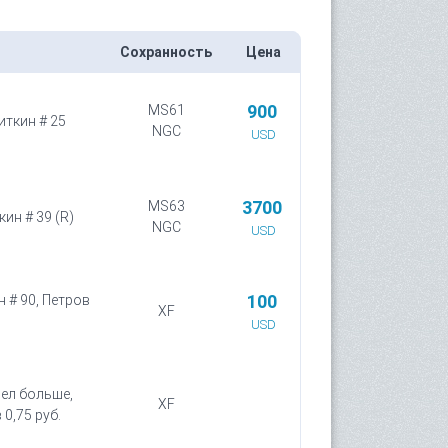
Сохранность
Цена
900
MS61
иткин # 25
NGC
USD
3700
MS63
кин # 39 (R)
NGC
USD
100
н # 90, Петров
XF
USD
рел больше,
XF
 0,75 руб.