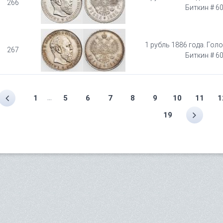
266
Биткин # 6
1 рубль 1886 года. Гол
267
Биткин # 6
...
1
5
6
7
8
9
10
11
1
19