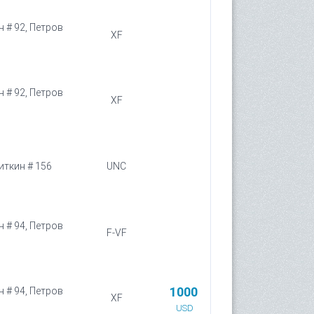
н # 92, Петров
XF
н # 92, Петров
XF
иткин # 156
UNC
н # 94, Петров
F-VF
1000
н # 94, Петров
XF
USD