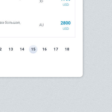
XF
0
USD
2800
ова большая,
AU
0
USD
2
13
14
15
16
17
18