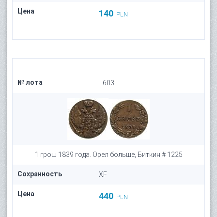
Цена
140
PLN
№ лота
603
1 грош 1839 года. Орел больше, Биткин # 1225
Сохранность
XF
Цена
440
PLN