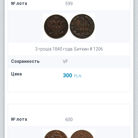
№ лота
599
3 гроша 1840 года. Биткин # 1206
Сохранность
VF
Цена
300
PLN
№ лота
600