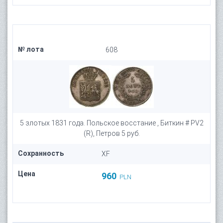
№ лота
608
5 злотых 1831 года. Польское восстание , Биткин # PV2
(R), Петров 5 руб.
Сохранность
XF
Цена
960
PLN