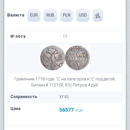
Валюта
EUR
RUB
PLN
USD
№ лота
17
Гривенник 1718 года. "L" на лапе орла и "L" под датой,
Биткин # 1121 (R, R3), Петров 4 руб.
Сохранность
XF45
Цена
56577
RUB