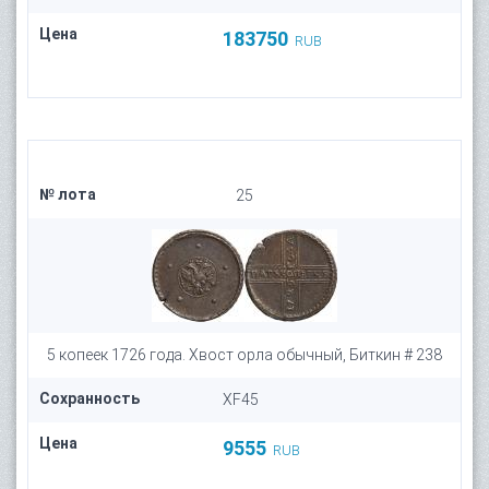
Цена
183750
RUB
№ лота
25
5 копеек 1726 года. Хвост орла обычный, Биткин # 238
Сохранность
XF45
Цена
9555
RUB