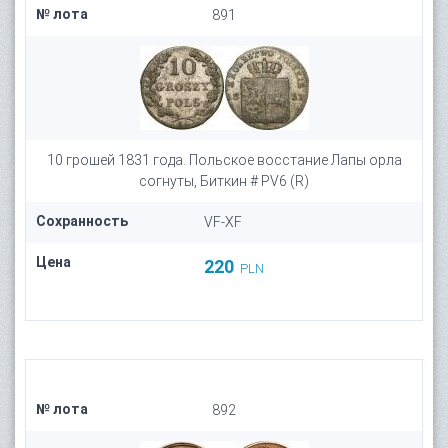
№ лота
891
10 грошей 1831 года. Польское восстание Лапы орла
согнуты, Биткин # PV6 (R)
Сохранность
VF-XF
Цена
220
PLN
№ лота
892