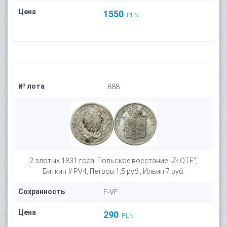
Цена
1550
PLN
№ лота
888
2 злотых 1831 года. Польское восстание "ZŁOTE",
Биткин # PV4, Петров 1,5 руб., Ильин 7 руб.
Сохранность
F-VF
Цена
290
PLN