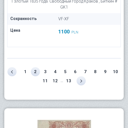
1 злотый 1835 года. Свободный город Краков , Биткин #
GK1
Сохранность
VF-XF
Цена
1100
PLN
1
2
3
4
5
6
7
8
9
10
...
11
12
13