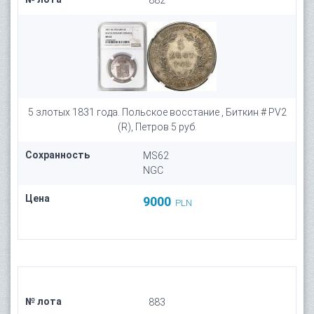
882
5 злотых 1831 года. Польское восстание , Биткин # PV2
(R), Петров 5 руб.
Сохранность
MS62
NGC
Цена
9000
PLN
№ лота
883