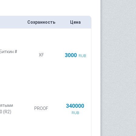
Сохранность
Цена
 Биткин #
3000
XF
RUB
340000
днятыми
PROOF
0 (R2)
RUB