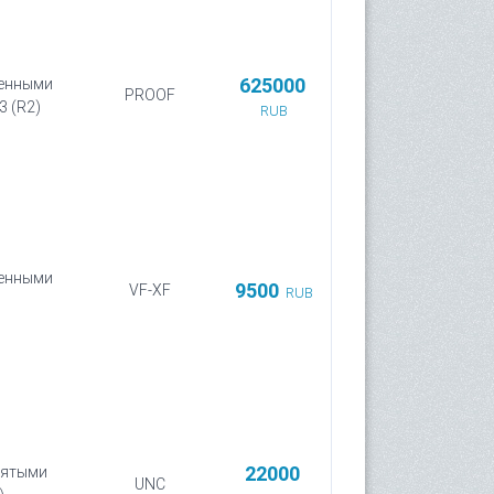
625000
щенными
PROOF
3 (R2)
RUB
щенными
9500
VF-XF
RUB
22000
днятыми
UNC