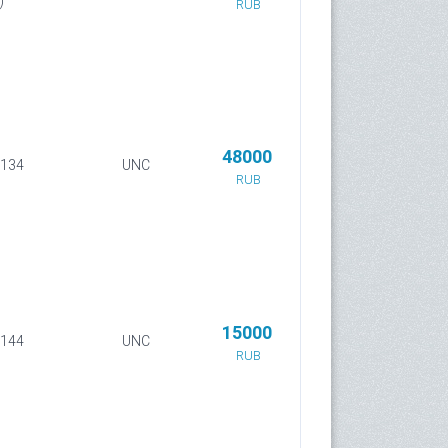
)
RUB
48000
 134
UNC
RUB
15000
 144
UNC
RUB