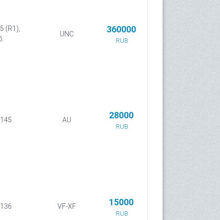
360000
5 (R1),
UNC
б.
RUB
28000
 145
AU
RUB
15000
 136
VF-XF
RUB