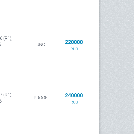
6 (R1),
220000
.
UNC
RUB
240000
7 (R1),
PROOF
б.
RUB