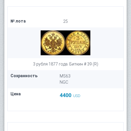
№ лота
25
3 рубля 1877 года. Биткин # 39 (R)
Сохранность
MS63
NGC
Цена
4400
USD