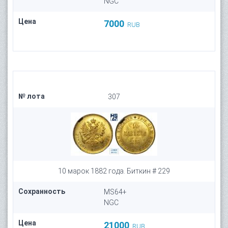
NGC
Цена
7000
RUB
№ лота
307
10 марок 1882 года. Биткин # 229
Сохранность
MS64+
NGC
Цена
21000
RUB