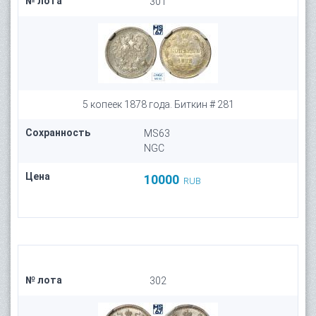
№ лота
301
5 копеек 1878 года. Биткин # 281
Сохранность
MS63
NGC
Цена
10000
RUB
№ лота
302