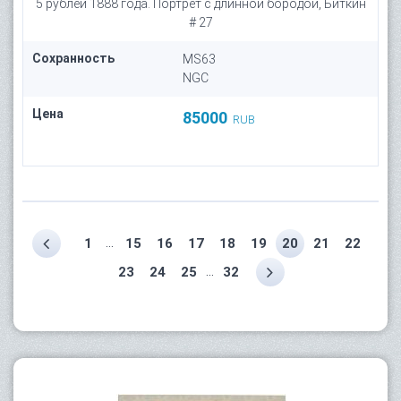
5 рублей 1888 года. Портрет с длинной бородой, Биткин
# 27
Сохранность
MS63
NGC
Цена
85000
RUB
...
1
15
16
17
18
19
20
21
22
...
23
24
25
32