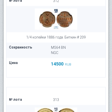
№ лота
312
1/4 копейки 1886 года. Биткин # 209
Сохранность
MS64 BN
NGC
Цена
14500
RUB
№ лота
313