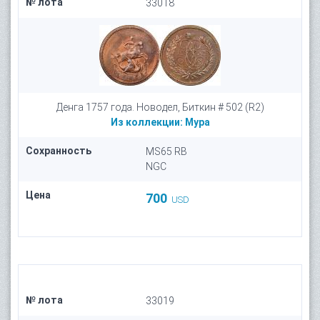
№ лота
33018
Денга 1757 года. Новодел, Биткин # 502 (R2)
Из коллекции:
Мура
Сохранность
MS65 RB
NGC
Цена
700
USD
№ лота
33019