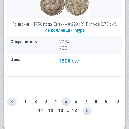
Гривенник 1756 года. Биткин # 229 (R), Петров 0,75 руб.
Из коллекции:
Мура
Сохранность
MS64
NGC
Цена
1508
USD
1
2
3
4
5
6
7
8
9
10
...
11
12
13
13