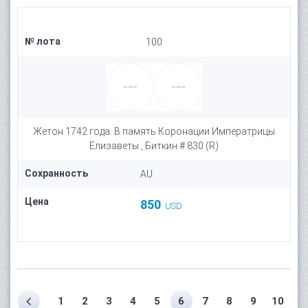
№ лота
100
Жетон 1742 года. В память Коронации Императрицы
Елизаветы , Биткин # 830 (R)
Сохранность
AU
Цена
850
USD
1
2
3
4
5
6
7
8
9
10