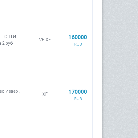
160000
- ПОЛТИ -
VF-XF
 2 руб.
RUB
170000
во Йевер ,
XF
RUB